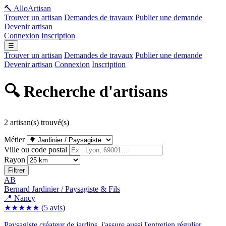
🔨 Allo
Artisan
Trouver un artisan
Demandes de travaux
Publier une demande
Devenir artisan
Connexion
Inscription
☰
Trouver un artisan
Demandes de travaux
Publier une demande
Devenir artisan
Connexion
Inscription
🔍 Recherche d'artisans
2 artisan(s) trouvé(s)
Métier
Ville ou code postal
Rayon
Filtrer
AB
Bernard Jardinier / Paysagiste & Fils
📍 Nancy
★★★★★
(5 avis)
Paysagiste créateur de jardins, j'assure aussi l'entretien régulier