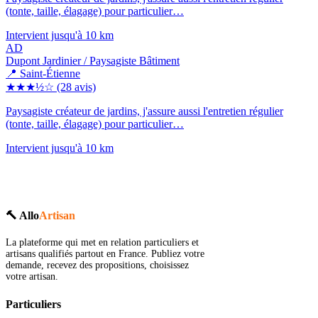
(tonte, taille, élagage) pour particulier…
Intervient jusqu'à 10 km
AD
Dupont Jardinier / Paysagiste Bâtiment
📍 Saint-Étienne
★★★½☆
(28 avis)
Paysagiste créateur de jardins, j'assure aussi l'entretien régulier
(tonte, taille, élagage) pour particulier…
Intervient jusqu'à 10 km
🔨 Allo
Artisan
La plateforme qui met en relation particuliers et
artisans qualifiés partout en France. Publiez votre
demande, recevez des propositions, choisissez
votre artisan.
Particuliers