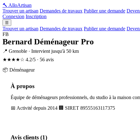
🔨 Allo
Artisan
Trouver un artisan
Demandes de travaux
Publier une demande
Deveni
Connexion
Inscription
☰
Trouver un artisan
Demandes de travaux
Publier une demande
Deveni
FB
Bernard Déménageur Pro
📍 Grenoble · Intervient jusqu'à 50 km
★★★★☆
4.2/5 · 56 avis
📦 Déménageur
À propos
Équipe de déménageurs professionnels, du studio à la maison co
📅 Activité depuis 2014
🏢 SIRET 89555163117375
Avis clients (1)