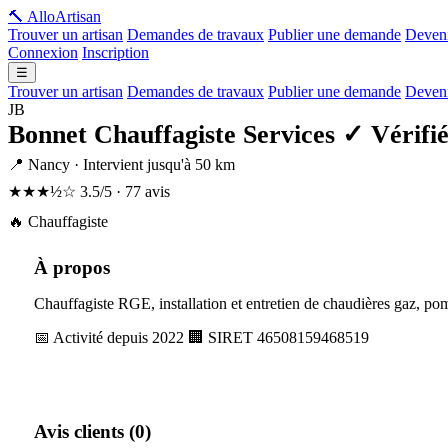
🔨 Allo
Artisan
Trouver un artisan
Demandes de travaux
Publier une demande
Deveni
Connexion
Inscription
☰
Trouver un artisan
Demandes de travaux
Publier une demande
Deveni
JB
Bonnet Chauffagiste Services
✓ Vérifi
📍 Nancy · Intervient jusqu'à 50 km
★★★½☆
3.5/5 · 77 avis
🔥 Chauffagiste
À propos
Chauffagiste RGE, installation et entretien de chaudières gaz, p
📅 Activité depuis 2022
🏢 SIRET 46508159468519
Avis clients (0)